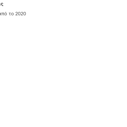
ις
από το 2020