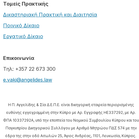
Τομείς Πρακτικής
Δικαστηριακή Πρακτική και Διαιτησία
Ποινικό Δίκαιο
Εργατικό Δίκαιο
Επικοινωνία
Τηλ: +357 22 673 300
e.vaki@angelides.law
Η Π. Αγγελίδης & Σία Δ.Ε.Π.Ε. είναι δικηγορική εταιρεία περιορισμένης
ευθύνης εγγεγραμμένη στην Κύπρο με Αρ. Εγγραφής HE337292, με Αρ.
ΦΠΑ 10337292A, υπό την εποπτεία του Νομικού Συμβουλίου Κύπρου και του
Παγκυπρίου Δικηγορικού Συλλόγου με Αριθμό Μητρώου ΠΔΣ 574 με την
έδρα της στην οδό Αιτωλών 25, Άγιος Ανδρέας, 1101, Λευκωσία, Κύπρος.